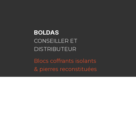
BOLDAS
CONSEILLER ET
DISTRIBUTEUR
Blocs coffrants isolants
& pierres reconstituées
Chemin du Hélivy 11
4845 Jalhay
TVA BE 0841 792 922
Uniquement sur RDV