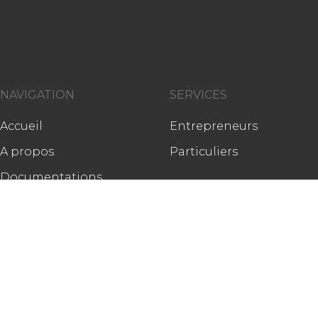
NAVIGATION
SERVICES
Accueil
Entrepreneurs
A propos
Particuliers
Documentations
Réalisations
PRODUITS
Contact
Blocs coffrants isolants
Pierres reconstituées